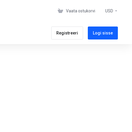
Vaata ostukorvi
USD
Registreeri
Logi sisse